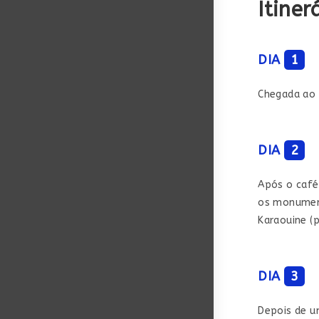
Itiner
DIA
1
Chegada ao 
DIA
2
Após o café 
os monumento
Karaouine (
DIA
3
Depois de u