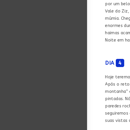
por um belo
Vale do Ziz
múmia. Cheg
enormes dun
haimas acam
Noite em ha
DIA
4
Hoje teremo
Após o reto
montanha” e
pintadas. N
paredes roch
seguiremos 
suas vistas