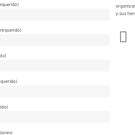
equerido)
organizar
y sus he
requerido)
ido)
equerido)
ido)
asseio