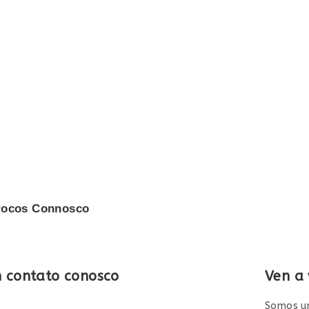
rocos Connosco
m contato conosco
Ven a 
Somos un