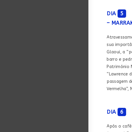
DIA
5
– MARRA
Atravessamo
sua importâ
Glaoui, a “p
barro e ped
Património 
“Lawrence da
passagem de
Vermelha”, 
DIA
6
Após o café