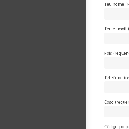
Teu nome (r
Teu e-mail (
País (requer
Telefone (r
Caso (requer
Código pa p