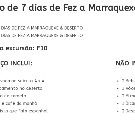
ro de 7 dias de Fez a Marraquex
7 DIAS DE FEZ A MARRAQUEXE & DESERTO
7 DIAS DE FEZ A MARRAQUEXE & DESERTO
a excursão: F10
ÇO INCLUI:
NÃO IN
ivada no veículo 4 x 4
Bebi
amento no deserto
Vôo
io de camelo
Alm
r e café da manhã
Dica
ista que fala espanhol
Desp