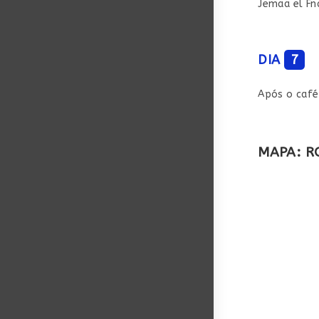
Jemaa el Fn
DIA
7
Após o café
MAPA: R