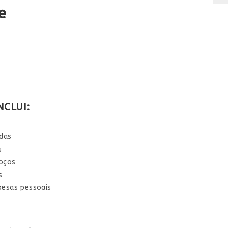
e
CLUI:​
das
s
oços
s
esas pessoais