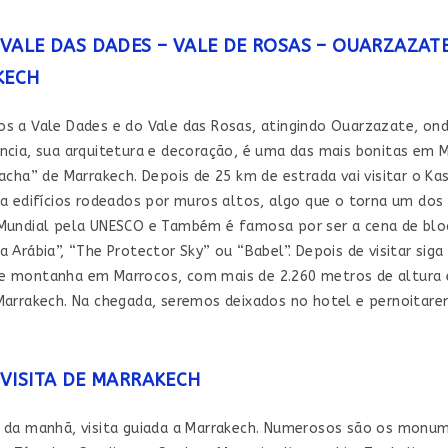
VALE DAS DADES – VALE DE ROSAS – OUARZAZATE
KECH
s a Vale Dades e do Vale das Rosas, atingindo Ouarzazate, ond
ncia, sua arquitetura e decoração, é uma das mais bonitas em M
acha” de Marrakech. Depois de 25 km de estrada vai visitar o K
ra edifícios rodeados por muros altos, algo que o torna um dos
Mundial pela UNESCO e Também é famosa por ser a cena de blo
 Arábia”, “The Protector Sky” ou “Babel”. Depois de visitar sig
 montanha em Marrocos, com mais de 2.260 metros de altura e
Marrakech. Na chegada, seremos deixados no hotel e pernoitar
VISITA DE MARRAKECH
 da manhã, visita guiada a Marrakech. Numerosos são os monume