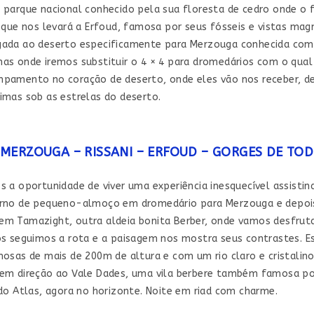
 parque nacional conhecido pela sua floresta de cedro onde o 
, que nos levará a Erfoud, famosa por seus fósseis e vistas mag
ada ao deserto especificamente para Merzouga conhecida como a
as onde iremos substituir o 4 × 4 para dromedários com o qual
pamento no coração de deserto, onde eles vão nos receber, de
imas sob as estrelas do deserto.
MERZOUGA – RISSANI – ERFOUD – GORGES DE TOD
s a oportunidade de viver uma experiência inesquecível assistin
rno de pequeno-almoço em dromedário para Merzouga e depois 
m Tamazight, outra aldeia bonita Berber, onde vamos desfruta
ós seguimos a rota e a paisagem nos mostra seus contrastes. E
osas de mais de 200m de altura e com um rio claro e cristalino 
em direção ao Vale Dades, uma vila berbere também famosa por 
 do Atlas, agora no horizonte. Noite em riad com charme.