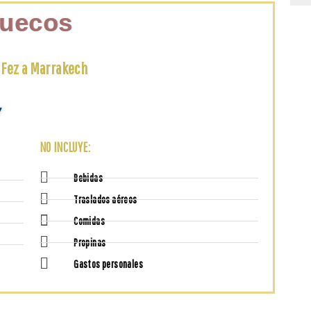
ruecos
 Fez a Marrakech
7
NO INCLUYE:
Bebidas
Traslados aéreos
Comidas
Propinas
Gastos personales