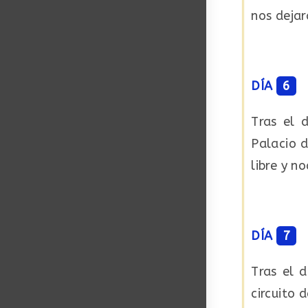
nos dejar
DÍA
6
Tras el 
Palacio 
libre y n
DÍA
7
Tras el d
circuito 