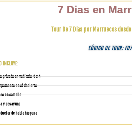
7 Dias en Mar
Tour De 7 Dias por Marruecos desde
CÓDIGO DE TOUR: F0
O INCLUYE:
a privada en vehículo 4 x 4
pamento en el desierto
eo en camello
a y desayuno
ductor de habla hispana