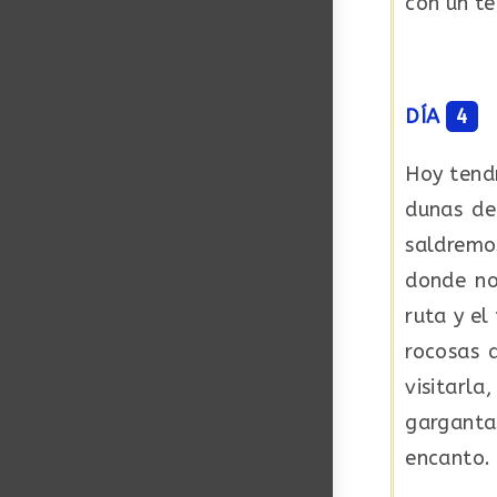
con un té
DÍA
4
Hoy tendr
dunas de
saldremo
donde no
ruta y el
rocosas d
visitarla
garganta
encanto.