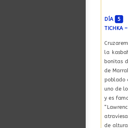
DÍA
5
TICHKA 
Cruzarem
la kasba
bonitas d
de Marra
poblado d
uno de l
y es fam
“Lawrenc
atravies
de altura