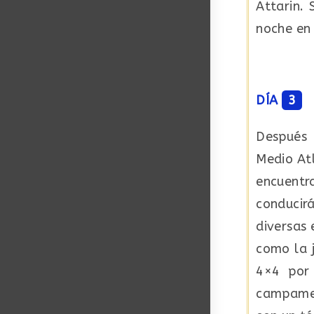
Attarin. 
noche en 
DÍA
3
Después 
Medio At
encuentr
conducir
diversas
como la 
4×4 por
campament