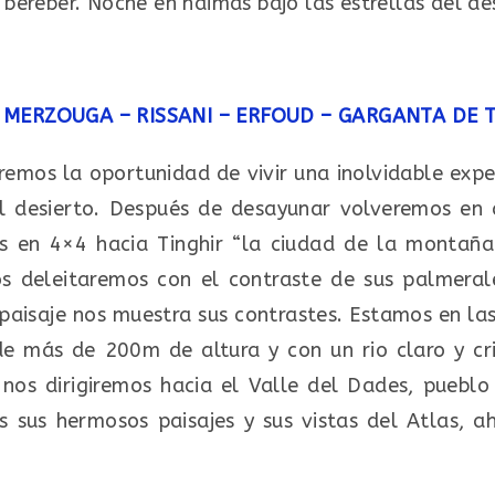
 bereber. Noche en haimas bajo las estrellas del de
MERZOUGA – RISSANI – ERFOUD – GARGANTA DE 
emos la oportunidad de vivir una inolvidable expe
l desierto. Después de desayunar volveremos en
s en 4×4 hacia Tinghir “la ciudad de la montaña
s deleitaremos con el contraste de sus palmeral
 paisaje nos muestra sus contrastes. Estamos en l
e más de 200m de altura y con un rio claro y cris
, nos dirigiremos hacia el Valle del Dades, puebl
s sus hermosos paisajes y sus vistas del Atlas, a