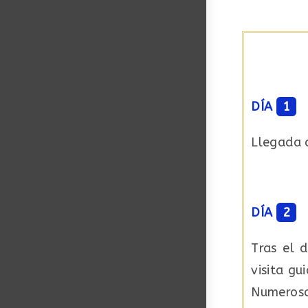
DÍA
1
Llegada a
DÍA
2
Tras el 
visita gu
Numeroso