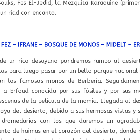
Souks, Fes El-Jedid, la Mezquita Karaouine (prime
un riad con encanto.
FEZ – IFRANE – BOSQUE DE MONOS – MIDELT – E
de un rico desayuno pondremos rumbo al desiert
las para luego pasar por un bello parque nacional
an los famosos monos de Berbería. Seguidament
á a Erfoud conocida por sus fósiles y por sus ma
 escenas de la película de la momia. Llegada al 
joya del desierto, debido a sus hermosas vistas 
 dromedarios con los que daremos un agradabl
o de haimas en el corazón del desierto, donde nos