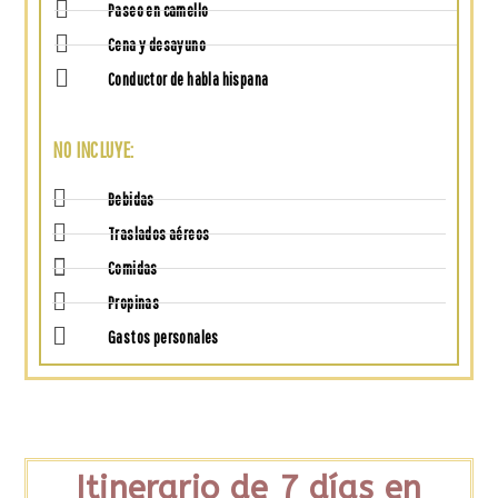
Paseo en camello
Cena y desayuno
Conductor de habla hispana
NO INCLUYE:
Bebidas
Traslados aéreos
Comidas
Propinas
Gastos personales
Itinerario de 7 días en